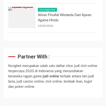
Uncategorized
Aliran Filsafat Wedanta Dari Ajaran
Agama Hindu
23/04/2021
Partner With :
Kongbet merupakan salah satu daftar situs judi slot online
terpercaya 2020 di Indonesia yang menyediakan
beraneka ragam game
judi online
terbaik antara lain judi
bola, judi casino online, slot online, tembak ikan, togel
dan poker online.