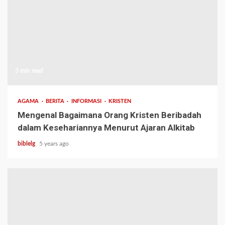
3 min read
AGAMA
BERITA
INFORMASI
KRISTEN
Mengenal Bagaimana Orang Kristen Beribadah
dalam Kesehariannya Menurut Ajaran Alkitab
biblelg
5 years ago