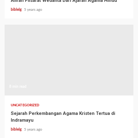
Aliran Filsafat Wedanta Dari Ajaran Agama Hindu
biblelg
5 years ago
8 min read
UNCATEGORIZED
Sejarah Perkembangan Agama Kristen Tertua di
Indramayu
biblelg
5 years ago