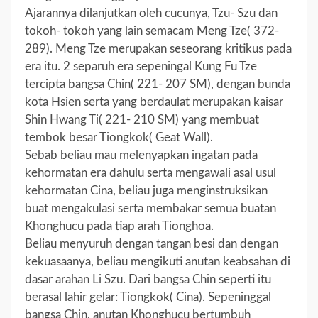
Ajarannya dilanjutkan oleh cucunya, Tzu- Szu dan
tokoh- tokoh yang lain semacam Meng Tze( 372-
289). Meng Tze merupakan seseorang kritikus pada
era itu. 2 separuh era sepeningal Kung Fu Tze
tercipta bangsa Chin( 221- 207 SM), dengan bunda
kota Hsien serta yang berdaulat merupakan kaisar
Shin Hwang Ti( 221- 210 SM) yang membuat
tembok besar Tiongkok( Geat Wall).
Sebab beliau mau melenyapkan ingatan pada
kehormatan era dahulu serta mengawali asal usul
kehormatan Cina, beliau juga menginstruksikan
buat mengakulasi serta membakar semua buatan
Khonghucu pada tiap arah Tionghoa.
Beliau menyuruh dengan tangan besi dan dengan
kekuasaanya, beliau mengikuti anutan keabsahan di
dasar arahan Li Szu. Dari bangsa Chin seperti itu
berasal lahir gelar: Tiongkok( Cina). Sepeninggal
bangsa Chin, anutan Khonghucu bertumbuh