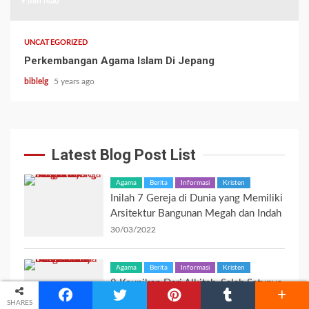
9 min read
UNCATEGORIZED
Perkembangan Agama Islam Di Jepang
biblelg
5 years ago
Latest Blog Post List
Agama
Berita
Informasi
Kristen
Inilah 7 Gereja di Dunia yang Memiliki
Arsitektur Bangunan Megah dan Indah
30/03/2022
Agama
Berita
Informasi
Kristen
8 Keunikan Dari Alkitab, Salah Satunya
Memberikan Pengaruh Besar Dunia
SHARES