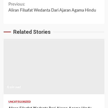
Continue
Previous:
Aliran Filsafat Wedanta Dari Ajaran Agama Hindu
Reading
Related Stories
8 min read
UNCATEGORIZED