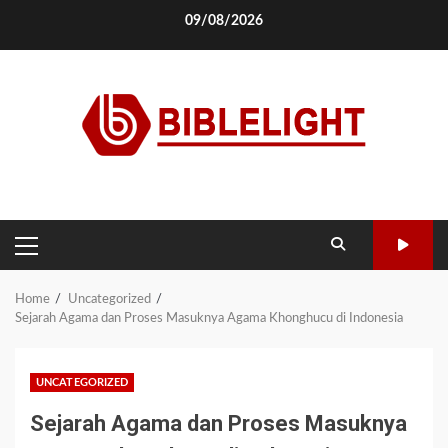
Skip
09/08/2026
to
content
PRIMARY
MENU
Home
Uncategorized
Sejarah Agama dan Proses Masuknya Agama Khonghucu di Indonesia
UNCATEGORIZED
Sejarah Agama dan Proses Masuknya