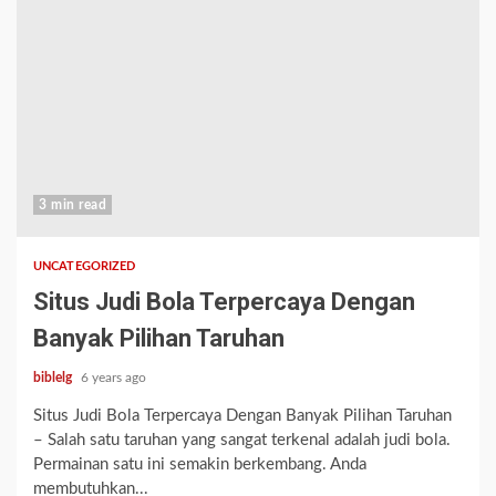
3 min read
UNCATEGORIZED
Situs Judi Bola Terpercaya Dengan
Banyak Pilihan Taruhan
biblelg
6 years ago
Situs Judi Bola Terpercaya Dengan Banyak Pilihan Taruhan
– Salah satu taruhan yang sangat terkenal adalah judi bola.
Permainan satu ini semakin berkembang. Anda
membutuhkan...