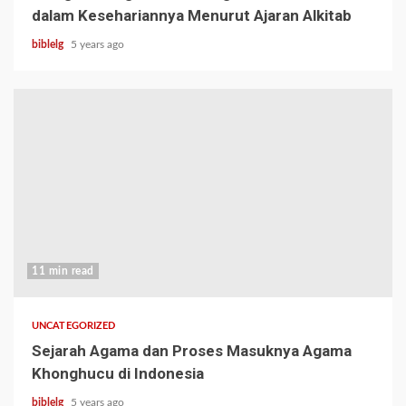
dalam Kesehariannya Menurut Ajaran Alkitab
biblelg
5 years ago
11 min read
UNCATEGORIZED
Sejarah Agama dan Proses Masuknya Agama
Khonghucu di Indonesia
biblelg
5 years ago