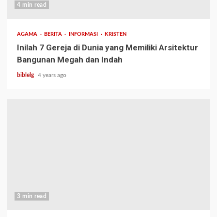
4 min read
AGAMA
BERITA
INFORMASI
KRISTEN
Inilah 7 Gereja di Dunia yang Memiliki Arsitektur
Bangunan Megah dan Indah
biblelg
4 years ago
3 min read